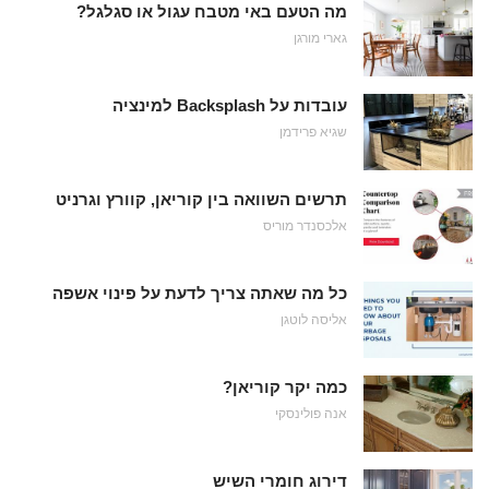
מה הטעם באי מטבח עגול או סגלגל?
גארי מורגן
עובדות על Backsplash למינציה
שגיא פרידמן
תרשים השוואה בין קוריאן, קוורץ וגרניט
אלכסנדר מוריס
כל מה שאתה צריך לדעת על פינוי אשפה
אליסה לוטגן
כמה יקר קוריאן?
אנה פולינסקי
דירוג חומרי השיש