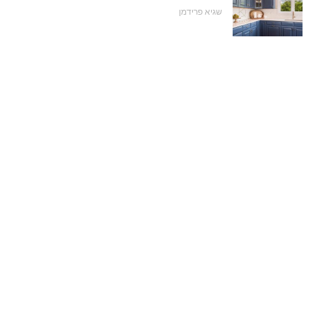
שגיא פרידמן