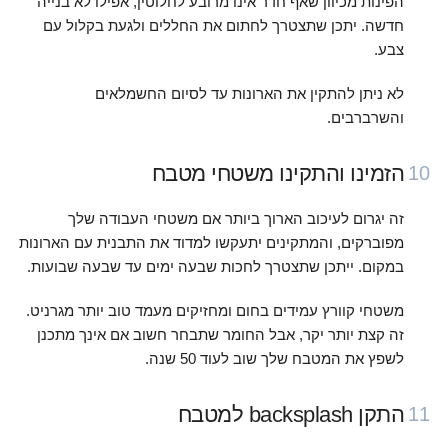
הפינות מכיוון שאף חדר אינו מרובע לחלוטין, אפילו לא בנייה
חדשה. יתכן שתצטרך לחתום את החללים ולגעת בקלול עם
צבע.
לא ניתן להתקין את הארונות עד לסיום החשמלאים
והשרברבים.
הזמינו והתקינו משטחי מטבח
10
זה יגרום לעיכוב הארוך ביותר אם משטחי העבודה שלך
מפוברקים, והמתקינים יתעקשו למדוד את התבנית עם הארונות
במקום. ייתכן שתצטרך לחכות שבעה ימים עד שבעה שבועות.
משטחי קוורץ עמידים בחום ומחזיקים מעמד טוב יותר מגרניט.
זה קצת יותר יקר, אבל החומר שתבחר חשוב אם אינך מתכנן
לשפץ את המטבח שלך שוב לעוד 50 שנה.
התקן backsplash למטבח
11