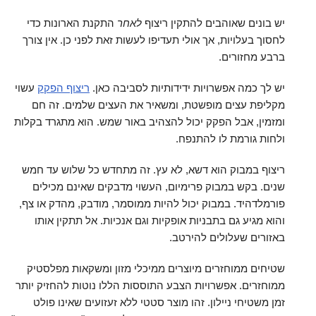
יש בונים שאוהבים להתקין ריצוף
לאחר
התקנת הארונות כדי
לחסוך בעלויות, אך אולי תעדיפו לעשות זאת לפני כן. אין צורך
ברבע מחזורים.
יש לך כמה אפשרויות ידידותיות לסביבה כאן.
ריצוף הפקק
עשוי
מקליפת עצים מופשטת, ומשאיר את העצים שלמים. זה חם
ומזמין, אבל הפקק יכול להצהיב באור שמש. הוא מתגרד בקלות
ולחות גורמת לו להתנפח.
ריצוף במבוק הוא דשא, לא עץ. זה מתחדש כל שלוש עד חמש
שנים. בקש במבוק פרימיום, העשוי מדבקים שאינם מכילים
פורמלדהיד. במבוק יכול להיות ממוסמר, מודבק, מהדק או צף,
והוא מגיע גם בתבניות אופקיות וגם אנכיות. אל תתקין אותו
באזורים שעלולים להירטב.
שטיחים ממוחזרים מיוצרים ממיכלי מזון ומשקאות מפלסטיק
ממוחזרים. אפשרויות הצבע התוססות הללו נוטות להחזיק יותר
זמן משטיחי ניילון. זהו מוצר סטטי ללא זעזועים שאינו פולט