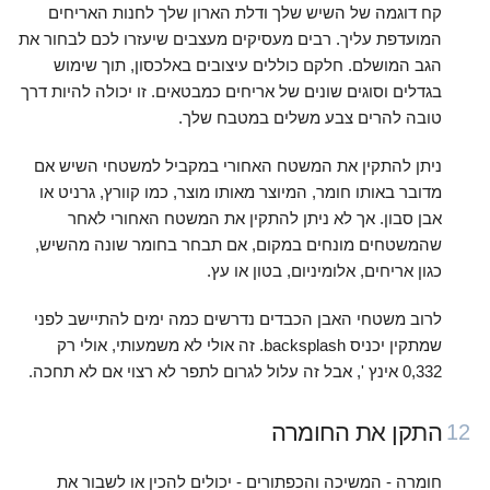
קח דוגמה של השיש שלך ודלת הארון שלך לחנות האריחים
המועדפת עליך. רבים מעסיקים מעצבים שיעזרו לכם לבחור את
הגב המושלם. חלקם כוללים עיצובים באלכסון, תוך שימוש
בגדלים וסוגים שונים של אריחים כמבטאים. זו יכולה להיות דרך
טובה להרים צבע משלים במטבח שלך.
ניתן להתקין את המשטח האחורי במקביל למשטחי השיש אם
מדובר באותו חומר, המיוצר מאותו מוצר, כמו קוורץ, גרניט או
אבן סבון. אך לא ניתן להתקין את המשטח האחורי לאחר
שהמשטחים מונחים במקום, אם תבחר בחומר שונה מהשיש,
כגון אריחים, אלומיניום, בטון או עץ.
לרוב משטחי האבן הכבדים נדרשים כמה ימים להתיישב לפני
שמתקין יכניס backsplash. זה אולי לא משמעותי, אולי רק
0,332 אינץ ', אבל זה עלול לגרום לתפר לא רצוי אם לא תחכה.
התקן את החומרה
12
חומרה - המשיכה והכפתורים - יכולים להכין או לשבור את