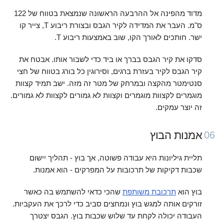
מדוד מהפינה אל ההרבעה הראשונה שנמצאת בטווח של 122
ס"מ. העבר את המדידה לקיר הגבס ובצורת ריבוע T, צייר קו
ישר. חותכים לאורך הקו, שוב באמצעות ריבוע T.
סדקו את קיר הגבס בברך או ביד כדי לשבור אותו. אבטח את
קיר הגבס לקיר בעזרת ברגים, וסירוגין כל בורג בטווח של חצי
סנטימטר מהקצה ובמרחק של מטר זה מזה. ישב תמיד קצוות
מוגמרים לקצוות מוגמרים וקצוות לא גמורים לקצוות לא גמורים.
זה יוצר עמקים.
אמנות הבוץ
06
תליית גיליונות היא עבודה פשוטה, אך בוץ - תהליך יישום
שכבות דקיקות של תרכובות על המפרקים - הוא אמנות.
בוץ הוא
תרכובת משותפת
שהכי כדאי להשתמש בה כאשר
זורקים אותה למגש בוץ ונמחצים סביב כדי לרכך את העקביות.
העבודה יכולה לקחת עד שלוש שכבות בוץ. הגבס יצטרך