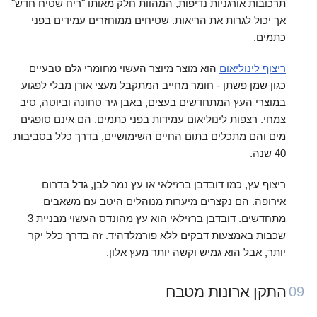
תרכובות אורגניות נדיפות, המהוות חלק מאותו "ריח שטיח חדש"
אך יכול לגרות את הריאות. שטיחים ממוחזרים עמידים בפני
כתמים.
ריצוף לינוליאום
הוא מוצר מיוצר העשוי מחומרי גלם טבעיים
כגון שמן פשתן - חומר מחייב המתקבל מעצי אורן מבלי לפגוע
במוצרי העץ המתחדשים בעצים, באבן גיר טחונה וביוטה, סיב
צמחי. רצפות לינוליאום עמידות בפני כתמים. הם אינם סופגים
מים והם מתכלים בתום החיים השימושיים, בדרך כלל בסביבות
40 שנה.
ריצוף עץ, כמו דובדבן ברזילאי או עץ נמר לבן, גדל בדרום
אירופה. הם נקצרים מיערות מנוהלים היטב עם משאבים
מתחדשים. דובדבן ברזילאי הוא עץ מהונדס העשוי מבניית 3
שכבות באמצעות דבקים ללא פורמלדהיד. זה בדרך כלל יקר
יותר, אבל הוא גמיש וקשה יותר מעץ אלון.
התקן ארונות מטבח
09