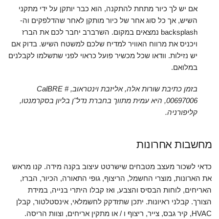
אם יש לך כיור מתחת להתקנה, הוא כבר יותקן על ידי מתקני
השיש, אך כל סוג אחר של כיור מותקן לאחר שהדלפקים וה-
backsplash נמצאים במקום. השרברב יחבר לכם את הברז
ויכניס את מרווח האוויר למדיח שלכם למשטח השיש. בדוק אם
יש נזילות. וודאו שכל מכשיר פועל כראוי לפני שתשלמו לקבלנים
במלואם.
בזמן כתיבת שורות אלה, אליזבת וינטראוב, CalBRE #
00697006, היא עמית מתווך בחברת נדל"ן בליון בסקרמנטו,
קליפורניה.
מחשבות אחרונות
כדאי לשכור מעצב מטבחים שישרטט עיצוב בקנה מידה. קנו מראש
את הארונות, מוצרי החשמל, הריצוף, גופי התאורה, הכיור, הברז,
האריחים, לוחות הבסיס והצבע, ואז קבלו היתרי בנייה, במידת
הצורך. קבלני ראיונות. יתכן שתזדקק לחשמלאי, אינסטלטור, קבלן
HVAC, קיר גבס, צייר, ריצוף ו / או מתקין אריחים, וצוות הריסה.