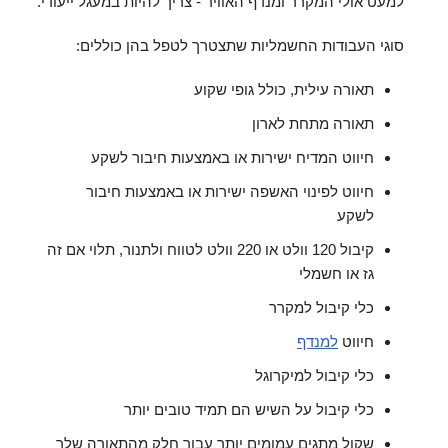
למעט אולי המקרר ומנדף האוויר - צריך להיות במעגל ייעודי.
סוגי העבודות החשמליות שתצטרך לטפל בהן כוללים:
תאורה עילית, כולל גופי שקוע
תאורה מתחת לארון
חיווט המדיח ישירות או באמצעות חיבור לשקע
חיווט לפינוי האשפה ישירות או באמצעות חיבור
לשקע
קיבול 120 וולט או 220 וולט לטווח ולתנור, תלוי אם זה
גז או חשמלי
כלי קיבול למקרר
חיווט
למנדף
כלי קיבול למיקרוגל
כלי קיבול על השיש הם תמיד טובים יותר
שקול מתגים עמומים יותר עבור חלק מהתאורה שלך