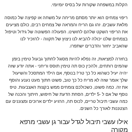
הקלות במשפחה שקורות על בסיס יומיומי.
ריפוי צמחים הוא יותר מסתם מריחה על משחה או קפיצה של כמוסה
מלאת עשבים. זהו גם הריח והמראה של צמחים רבים, כולם מציעים
את הריפוי השקט שלהם לחושינו. הפעולה הפשוטה של גידול וטיפול
בצמחים שלנו יכולה להביא לנו ניצוץ של תקווה - להזכיר לנו
שהאביב יחזור והדברים ישתפרו.
בחזרה למציאות, זה נפלא להיות מסוגל לחתוך גבעול טימין בזמן
שהמים רותחים, ולהכין כוס תה טימין תוסס וריחני - אתה יודע שזה
יהיה יעיל כשהוא כל כך טרי! בנוסף, אם הילד המתסכל והשיעול
שלך אומר שזה לא מריח כל כך טוב, פשוט חתוך מעט נענע והוסף
את זה. כמה פשוט, כשכולכם צומחים ממש בקצות האצבעות. טיפ
נוסף של אם ל -5 ילדים, הסחת הדעת של חיפוש, חיתוך והכנה של
כמה עשבי תיבול טריים, לכוס תה, הרגיע ילדים ארוכים ומצוננים עם
הצטננות לאורך כל השנים.
אילו עשבי תיבול לגדל עבור גן עשבי מרפא
מקורה