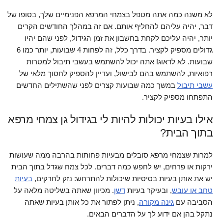
לא משנה כמה אתה מטפל בצמחי המרפא הפנימיים שלך, בסופו של
דבר, יהיה עליהם להחליף אותם. אם זה במהלך החודשים הקרים
יותר, יהיה עליכם לקחת בחשבון את זמן הגידול, לפני שהם יהיו
גדולים מספיק לקציר. בדרך כלל, זה לפחות 4 שבועות, יותר כמו 6
שבועות. לא לדאוג! אתה יכול להשתמש בעשבי תיבול למטרות
רפואיות, להשתמש בהם לבישול, ועדיין להספיק לחסוך מלאי של
עשבי תיבול
במשך כמה שבועות קצרים לפני שהשתילים החדשים
התפתחו מספיק לקציר.
אילו בעיות יכולות להיות לי בגידול גן צמחי מרפא
בתוך הבית?
למרות שצמחי מרפא סובלים מבעיות פחותות בהרבה ממה שעושות
ירקות או פרחים, יש לחפש כמה דברים. לכל צמח שגדל בתוך הבית
יש את אותן בעיות בסיסיות שיכולות להתרחש: נזק לחרקים,
בעיות
טחב או עובש
, ובעיקר בעיות
דשן
. מכיוון שאתה בשליטה מלאה על
הסביבה עם
גינה מקורה
, ניתן לפתור את כל אותן בעיות שאתה
נתקל בהן אם ידוע לך על הדברים הבאים.