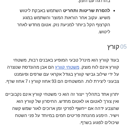
בהדרגה עם הזמן.
להסרת שריטות ותחריט
השתמש באבקת ליטוש
משיש. עקוב אחר הוראות המוצר והשתמש במגע
הקרצוף הקל ביותר למניעת נזק. אטום מחדש לאחר
ליטוש.
קורץ
05
בעוד קוורץ הוא מינרל טבעי המופיע באבנים רבות, משטחי
קוורץ אינם לוח מוצק.
משטחי קוורץ
הם אבן מהונדסת שנוצרה
על ידי שילוב גבישי קוורץ בגודל אקראי עם שרפים ופיגמנט
צבעוני ליצירת לוח. המשטחים הם 93 אחוז קוורץ ו 7 אחוז שרף.
יתרון אחד בתהליך ייצור זה הוא כי משטחי קוורץ אינם נקבוביים
ואין צורך לאטום או לאטום מחדש. החיסרון של קוורץ הוא
שהצבע ידהה אם ייחשף לפרקי זמן ארוכים לאור שמש קשה
וישיר. הימנע מהנחת פריטים חמים במיוחד על פני השטח
שיכולים לפגוע בשרף.