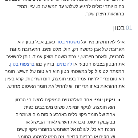
כהים יותר יכולים להגיע לשלוש עד חמש שנים. עיין תמיד
בהוראות היצרן שלך.
בטון
01
אולי לא תחשוב מיד על
משטחי בטון
כאבן, אבל בטון הוא
תערובת של אבן כתושה דק, חול, מלט ומים. התערובת מוזגת
לתבנית, ולאחר הייבוש, יוצרת משטח מוצק עמיד. ניתן להשאיר
את הבטון בצבעו הטבעי או
להכתים
. בדיוק כמו
ברצפות בטון
,
המפתח לטיפול קל במשטחי בטון הוא האיטום של השיש. חומר
האיטום צריך להיות עמיד בפני חומצה, חום ושריטות. קרא בעיון
את ההוראות באיזו תדירות יש להחיל את חומר האיטום מחדש.
ניקיון יומי:
אחד האלמנטים המזיקים למשטחי הבטון
הוא חומצה. לניקוי יומיומי, פשוט מערבבים כפית
אחת של חומר ניקוי כלים בארבע כוסות מים ושומרים
בבקבוק ריסוס. נגבו את השיש לאחר הבישול או
הכנת האוכל. לעולם אל תשתמש בחומרי ניקוי קשים
ושוחקים או בכריות קרצוף. וזה הזמן להימנע מחומץ