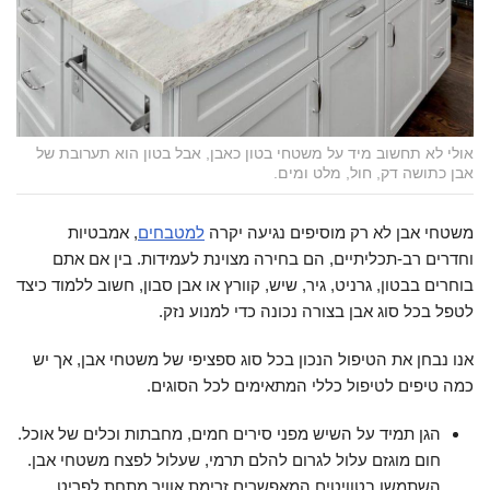
אולי לא תחשוב מיד על משטחי בטון כאבן, אבל בטון הוא תערובת של
אבן כתושה דק, חול, מלט ומים.
משטחי אבן לא רק מוסיפים נגיעה יקרה
למטבחים
, אמבטיות
וחדרים רב-תכליתיים, הם בחירה מצוינת לעמידות. בין אם אתם
בוחרים בבטון, גרניט, גיר, שיש, קוורץ או אבן סבון, חשוב ללמוד כיצד
לטפל בכל סוג אבן בצורה נכונה כדי למנוע נזק.
אנו נבחן את הטיפול הנכון בכל סוג ספציפי של משטחי אבן, אך יש
כמה טיפים לטיפול כללי המתאימים לכל הסוגים.
הגן תמיד על השיש מפני סירים חמים, מחבתות וכלים של אוכל.
חום מוגזם עלול לגרום להלם תרמי, שעלול לפצח משטחי אבן.
השתמשו בטוויטים המאפשרים זרימת אוויר מתחת לפריט