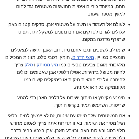
החם, במיוחד כיריים איטיות החושפות משטחים נגד לחום
למשך מספר שעות.
לעולם אל תעמוד או תשב על משטחי אבן. סדקים קטנים באבן
עלולים לגרום לסדקים אם הם נתונים למשקל יתר. תפוס
שרפרף מדרגה במקום.
שימו לב לשפכים ונגבו אותם מיד. רוב האבן רגישה למאכלים
חומציים כמו יין,
מיצי הדרים
, חומץ ורטבי סלט. מזונות המכילים
מלאכותי מוגזם צבעים טבעיים כמו
מיץ ממותק
ו
סלק
צריך
להיות מטופל בזהירות. אפילו דלפקי אבן שאטומים יכולים
להיחרט על ידי חומצות חזקות או כימיקלים קשים כמו
אקונומיקה כלור או אמוניה.
הימנע מקיצוץ או חיתוך ישירות על דלפק האבן כדי למנוע
שריטות. השתמש תמיד בקרש חיתוך.
אם המשטחים שלך סיימו עם איטום, זה לא יימשך לנצח. בלאי
רגיל מסיר את הגימור. באיזו תדירות אתה צריך לאטום מחדש
תלוי בסוג ובאיכות האבן ובצבע האבן. אבן בצבע בהיר בדרך
כלל צריכה להיות אטומה כל שנה עד שלוש שנים בעוד שצבעים