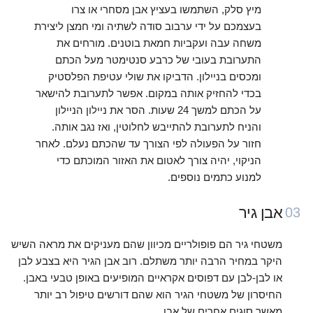
מיץ סלק, השתמשו בעציץ אבן מסחרי או צרו
בעצמכם על ידי ערבוב סודה לשתיה ומי חמצן ליצירת
משחה עבה ועקביות חמאת בוטנים. מורחים את
התערובת בעובי של כרבע סנטימטר מעל הכתם
ומכסים בניילון. הדביקו את שולי עטיפת הפלסטיק
בכדי להחזיק אותה במקום. אפשר לתערובת להישאר
על הכתם למשך 24 שעות. הסר את ניילון הניילון
והניח לתערובת להתייבש לחלוטין, ואז נגב אותה.
חזור על הפעולה לפי הצורך עד שהכתם נעלם. לאחר
הניקוי, יהיה צורך לאטום את האזור המוכתם כדי
למנוע כתמים נוספים.
אבן גיר
03
משטחי גיר הם פופולריים מכיוון שהם מעניקים את מראה השיש
היקר במחיר הרבה יותר משתלם. רוב אבן הגיר היא בצבע לבן
או לבן-לבן עם דפוסים אקראיים המופיעים באופן טבעי באבן.
החיסרון של משטחי הגיר הוא שהם דורשים טיפול רב יותר
מאשר סוגים אחרים של אבן.