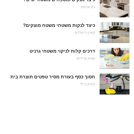
ג'ק אדמס
כיצד לנקות משטחי משטח מוצקים?
קארן ריינולדס
דרכים קלות לניקוי משטחי גרניט
שגיא פרידמן
חסוך כסף בעזרת מסיר טפטים תוצרת בית
ג'ונתן ביילי