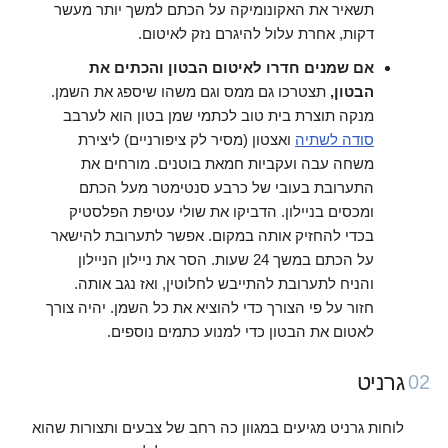
תשאיר את האקונומיקה על הכתם למשך יותר מעשר
דקות, אחרת עלול להיגרם נזק לאיטום.
אם שמנים חדרו לאיטום הבטון והכתים את
הבטון,
תצטרכו גם ממס וגם משהו שיספג את השמן.
מנקה תוצרת בית טוב לכתמי שמן בטון הוא לערבב
סודה לשתיה
ואצטון (מסיר לק ציפורניים) ליצירת
משחה עבה ועקביות חמאת בוטנים. מורחים את
התערובת בעובי של כרבע סנטימטר מעל הכתם
ומכסים בניילון. הדביקו את שולי עטיפת הפלסטיק
בכדי להחזיק אותה במקום. אפשר לתערובת להישאר
על הכתם במשך 24 שעות. הסר את ניילון הניילון
והניח לתערובת להתייבש לחלוטין, ואז נגב אותה.
חזור על פי הצורך כדי להוציא את כל השמן. יהיה צורך
לאטום את הבטון כדי למנוע כתמים נוספים.
גרניט
02
לוחות גרניט מגיעים במגוון כה
רחב של צבעים ותצורות
שהוא