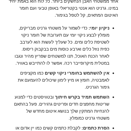
אחד ממשטחי האבן הנחשקים ביותר. כל לוח הוא באמת יחיד
במינו. גרניט הוא אנטי בקטריאלי באופן טבעי ועם חומר
האיטום המתאים, קל לטפל בגימור.
ניקיון יומי:
כדי לשמור על משטחי גרניט מבריקים,
מומלץ לבצע ניקוי יומי עם תערובת של חומר ניקוי
לשטיפת כלים ומים. כל שעליך לעשות הוא לערבב
כפית נוזל כלים וארבע כוסות מים בבקבוק ריסוס.
לאחר הכנת האוכל, תנו למשטחים שפריץ מהיר ונגבו
במטלית מיקרופייבר רכה. אפשר לו להתייבש באוויר.
אין להשתמש בחומרי ניקוי קשים
כמו מקציפים
לאמבטיה, חומץ או מיץ לימון שיכולים להעמעם את
גימור הגרניט.
השתמש תמיד בקרש חיתוך
ובטוויסטים כדי למנוע
שריטות מחפצים חדים ופריטים גרגירים. פעל בהתאם
להנחיות המתקין שלך בנושא איטום מחדש של
משטחי גרניט כמומלץ.
הסרת כתמים:
לקבלת כתמים קשים כמו יין אדום או