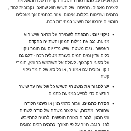
מקצועיים על טמפרטורת השטח הקרירה שלו המושלמת
ליצירת מאפים. החיסרון של השיש הוא שהאבן נקבובית למדי,
כתמים ושריטות בקלות. איטום יעזור בכתמים אך מאכלים
חומציים יחרטו את השיש במהירות רבה.
ניקוי יומי:
המפתח לשמירה על מראה שיש הוא
מניעה. נגב את נזילות המזון והשתייה בהקדם
האפשרי. נגבו משטחי שיש מדי יום עם חומר ניקוי
כלים עדין ומים חמים בעזרת מטלית רכה - דלגו גם
על ספוגי הקרצוף. לעולם אל תשתמש בחומץ, חומרי
ניקוי זכוכית עם אמוניה, או כל סוג של חומר ניקוי
קשה.
יש לסגור את משטחי השיש
כל שלושה עד שישה
חודשים כדי לסייע במניעת כתמים.
הסרת כתמים:
עבור כתמי מזון או סימני חלודה
שהותירו מתכות, יש ליצור משחה של סודה לשתיה
ומי חמצן. למרוח בצורה חופשית ולהניח להתייבש
לפני הנגב. חזור על פי הצורך. כתמים רבים נמוגים