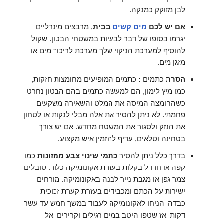
לבן מזוקק כמנקה.
אם יש לכם
מים קשים
בבית
, מרבצים מינרליים
יגרמו בסופו של דבר לבעיות במשטחי הבטון. שקול
להוסיף למערכת הניקוי שלך מערכת לריכוך מים או
מזגן מים.
הסרת
כתמים
:
כתמים המופיעים מחומצות חזקות,
כמו מיץ לימון, הם למעשה כתמים בהם הבטון נחרט
כשהחומצה המיסה את המלט והשאירה משקעים
פחמתי. לא ניתן להסיר את אלה מבלי לנקות או לטחון
את הנזק ולסגור את המשטח מחדש. אם יש צורך
בטחינה וטלאים, עדיף להזמין איש מקצוע.
בדרך כלל ניתן להסיר
כתמי שינוי צבע ממזונות
כמו
קפה או חרדל בקלות בעזרת אקונומיקה כלור. טובלים
צמר גפן או מגבת נייר לבנה באקונומיקה. מורחים
ישירות על הכתם ומכבידים בעזרת קערת זכוכית
כבדה. הניחו לאקונומיקה לעבוד במשך חמש עד עשר
דקות ואז שטפו היטב במים רגילים וקרירים. אל