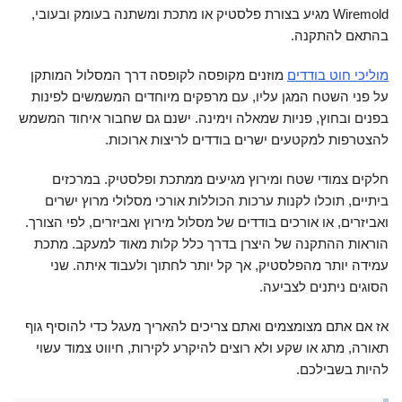
Wiremold מגיע בצורת פלסטיק או מתכת ומשתנה בעומק ובעובי,
בהתאם להתקנה.
מוליכי חוט בודדים
מוזנים מקופסה לקופסה דרך המסלול המותקן
על פני השטח המגן עליו, עם מרפקים מיוחדים המשמשים לפינות
בפנים ובחוץ, פניות שמאלה וימינה. ישנם גם שחבור איחוד המשמש
להצטרפות למקטעים ישרים בודדים לריצות ארוכות.
חלקים צמודי שטח ומירוץ מגיעים ממתכת ופלסטיק. במרכזים
ביתיים, תוכלו לקנות ערכות הכוללות אורכי מסלולי מרוץ ישרים
ואביזרים, או אורכים בודדים של מסלול מירוץ ואביזרים, לפי הצורך.
הוראות ההתקנה של היצרן בדרך כלל קלות מאוד למעקב. מתכת
עמידה יותר מהפלסטיק, אך קל יותר לחתוך ולעבוד איתה. שני
הסוגים ניתנים לצביעה.
אז אם אתם מצומצמים ואתם צריכים להאריך מעגל כדי להוסיף גוף
תאורה, מתג או שקע ולא רוצים להיקרע לקירות, חיווט צמוד עשוי
להיות בשבילכם.