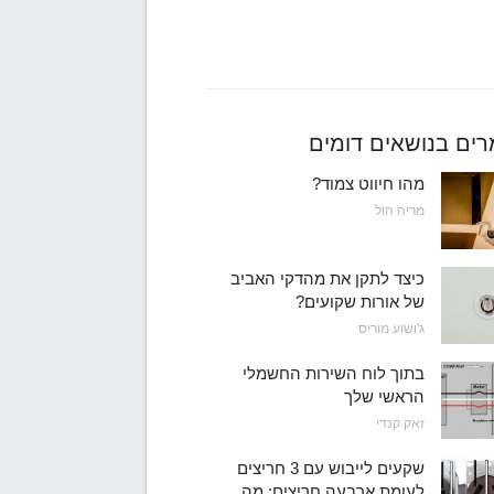
ים בנושאים דומים
מהו חיווט צמוד?
מריה הול
כיצד לתקן את מהדקי האביב
של אורות שקועים?
ג'ושוע מוריס
בתוך לוח השירות החשמלי
הראשי שלך
זאק קנדי
שקעים לייבוש עם 3 חריצים
לעומת ארבעה חריצים: מה