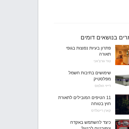
ים בנושאים דומים
פתרון בעיות נפוצות בגופי
תאורה
טוד גורצ'אני
שימושים בתיבות חשמל
מפלסטיק
דייזי הולמס
11 הטיפים המובילים לתאורת
חוץ בטוחה
קארן ריינולדס
כיצד להשתמש באקדח
ציפורניים לבטון?