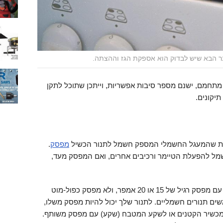
 הבא שיש לבדוק הוא אספקת הגז וההצתה.
מתחמם, ישנם מספר סיבות אפשריות, וייתכן שתוכל לתקן
יקונים.
יות שהמעגל החשמלי המספק חשמל לתנור הכשיל
מפסק
.
מל להפעלת הטיימר ורכיבים אחרים, ואם המפסק מעד,
מכיוון שמדובר בתנור גז, הוא יחובר למעגל עם מפסק רגיל של 15 או 20 אמפר, ולא מפסק כפול-מוט
לה המשמשים תנורים חשמליים. לתנור שלך יכול להיות מפסק משלו,
המכשיר הקטנים או לשקע המטבח (שקע) עם מפסק משותף.