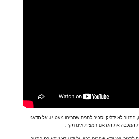
התנור לא ידליק וסביר להניח שתריחו מעט גז. אל תדאגי
ת המכבה את הגז אם המצית אינו תקין.
תנור, ואז וודא שהכוח כבוי על ידי וודא שתאורת התנור,