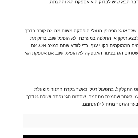
ר הבא שיש לבדוק הוא אספקת הגז וההצתה.
 שלך או גז הפרופן הנוזלי הופסקה משום מה. זה קורה בדרך
בצע תיקון או החלפה במערכת ולא הופעל שוב. בדוק את
שסתום הגז הראשי, כמו גם את כל השסתומים הממוקמים בקווי ענף, כדי לוודא שהם במצב ON. אם
ם שסתום הגז בצינור האספקה לא הופעל שוב. אם אספקת הגז
ט התקלקל. בתפעול רגיל, כאשר בקרת התנור מופעלת
עז. לאחר שהמצת מתחמם, שסתום הגז נפתח ושולח גז דרך
בער והתנור מתחיל להתחמם.