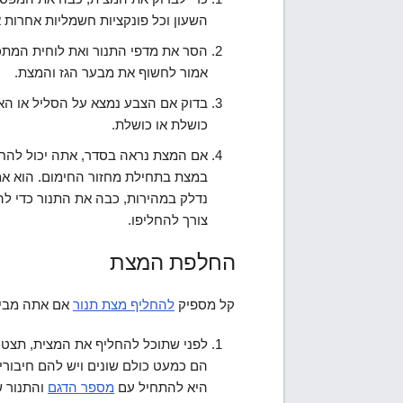
השעון וכל פונקציות חשמליות אחרות אי
הסר את מדפי התנור ואת לוחית המתכת
אמור לחשוף את מבער הגז והמצת.
בדוק אם הצבע נמצא על הסליל או הא
כושלת או כושלת.
אם המצת נראה בסדר, אתה יכול להחזי
במצת בתחילת מחזור החימום. הוא אמו
נדלק במהירות, כבה את התנור כדי לה
צורך להחליפו.
החלפת המצת
קל מספיק
להחליף מצת תנור
אם אתה מבין
לפני שתוכל להחליף את המצית, תצטר
הם כמעט כולם שונים ויש להם חיבורי
היא להתחיל עם
מספר הדגם
והתנור ש